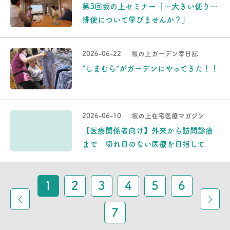
第3回坂の上セミナー「～大きい便り～
排便について学びませんか？」
2026-06-22
坂の上ガーデン幸日記
“しまむら”がガーデンにやってきた！！
2026-06-10
坂の上在宅医療マガジン
【医療関係者向け】外来から訪問診療
まで―切れ目のない医療を目指して
1
2
3
4
5
6
7