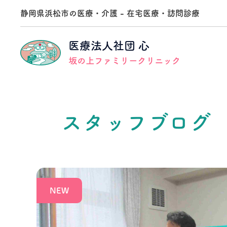
静岡県浜松市の医療・介護 - 在宅医療・訪問診療
医療法人社団 心
坂の上ファミリークリニック
訪問診療
医療法人社団心 事業本部
法人理念
採用メッセージ
スタッフブログ
訪問看護
坂の上在宅医療支援医院
法人沿革
募集要項
クロストーク
通所リハビリ
地域貢献事業
訪問診療医編
訪問リハビリテーション事業所
クロストーク
相談員編
介護老人保健施設
坂の上ガーデン幸