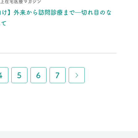
上在宅医療マガジン
向け】外来から訪問診療まで―切れ目のな
して
4
5
6
7