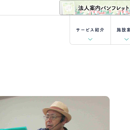
サービス紹介
施設
外来診療
坂の上ファミリークリニック
理事長ご挨拶
[キャリア採用特集] 医師
訪問介護・訪問入浴
坂の上訪問看護ステーションあずきもち
取り組み
[新卒採用特集]
クロストーク
介護付き有料老人ホーム
ボランティア募集
介護士編
坂の上訪問リハビリテーション曳馬野
- 坂の上ガーデン幸
クロストーク
ケアマネジャー編
ショートステイ
坂の上メディガーデン半田山