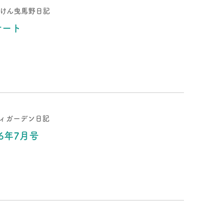
けん曳馬野日記
サート
ィガーデン日記
6年7月号