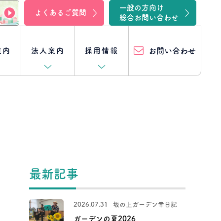
一般の方向け
よくあるご質問
総合お問い合わせ
案内
法人案内
採用情報
お問い合わせ
入院
坂の上ファミリークリニック湖西
事業所一覧
[キャリア採用特集] 他の職種
訪問リハビリ
坂の上在宅けあ幸
スタッフ紹介
クロストーク一覧
（訪問介護・訪問入浴）
クロストーク
住宅型有料老人ホーム
訪問看護体験
リハビリ職編
最新記事
坂の上在宅リハビリセンター
- 坂の上メディガーデン半田山
クロストーク
事務職員編
2026.07.31
坂の上ガーデン幸日記
居宅介護支援
坂の上ろうけん曳馬野
ガーデンの夏2026