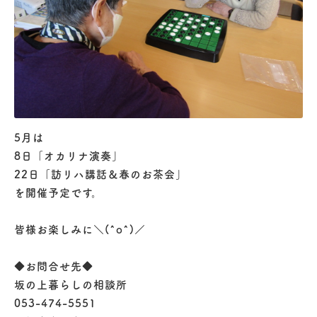
5月は
8日「オカリナ演奏」
22日「訪リハ講話＆春のお茶会」
を開催予定です。
皆様お楽しみに＼(^o^)／
◆お問合せ先◆
坂の上暮らしの相談所
053-474-5551