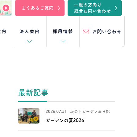
一般の方向け
よくあるご質問
総合お問い合わせ
案内
法人案内
採用情報
お問い合わせ
入院
坂の上ファミリークリニック湖西
事業所一覧
[キャリア採用特集] 他の職種
訪問リハビリ
坂の上在宅けあ幸
スタッフ紹介
クロストーク一覧
最新記事
（訪問介護・訪問入浴）
クロストーク
住宅型有料老人ホーム
訪問看護体験
リハビリ職編
2026.07.31
坂の上ガーデン幸日記
坂の上在宅リハビリセンター
- 坂の上メディガーデン半田山
ガーデンの夏2026
クロストーク
事務職員編
居宅介護支援
坂の上ろうけん曳馬野