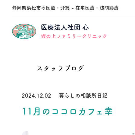
静岡県浜松市の医療・介護 - 在宅医療・訪問診療
医療法人社団 心
坂の上ファミリークリニック
スタッフブログ
訪問診療
医療法人社団心 事業本部
法人理念
採用メッセージ
訪問看護
坂の上在宅医療支援医院
法人沿革
募集要項
2024.12.02
暮らしの相談所日記
クロストーク
通所リハビリ
地域貢献事業
訪問診療医編
11月のココロカフェ幸
訪問リハビリテーション事業所
クロストーク
相談員編
介護老人保健施設
坂の上ガーデン幸