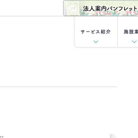
サービス紹介
施設
外来診療
坂の上ファミリークリニック
理事長ご挨拶
[キャリア採用特集] 医師
訪問介護・訪問入浴
坂の上訪問看護ステーションあずきもち
取り組み
[新卒採用特集]
クロストーク
介護付き有料老人ホーム
ボランティア募集
介護士編
坂の上訪問リハビリテーション曳馬野
- 坂の上ガーデン幸
クロストーク
ケアマネジャー編
ショートステイ
坂の上メディガーデン半田山