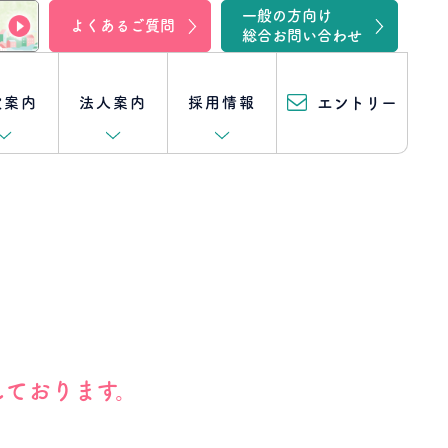
一般の方向け
よくあるご質問
総合お問い合わせ
設案内
法人案内
採用情報
エントリー
入院
坂の上ファミリークリニック湖西
事業所一覧
[キャリア採用特集] 他の職種
訪問リハビリ
坂の上在宅けあ幸
スタッフ紹介
クロストーク一覧
（訪問介護・訪問入浴）
クロストーク
住宅型有料老人ホーム
訪問看護体験
リハビリ職編
坂の上在宅リハビリセンター
- 坂の上メディガーデン半田山
しております。
クロストーク
事務職員編
居宅介護支援
坂の上ろうけん曳馬野