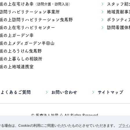
坂の上在宅けあ幸
スタッフ紹
（訪問介護・訪問入浴）
訪問リハビリテーション事業所
地域貢献事
坂の上訪問リハビリテーション曳馬野
ボランティ
坂の上在宅リハビリセンター
訪問看護体
坂の上ガーデン幸
坂の上メディガーデン半田山
坂の上ろうけん曳馬野
坂の上暮らしの相談所
坂の上地域連携室
よくあるご質問
お問い合わせ
サイトマップ
© 医療法人社団 心 All Rights Reserved.
続ける場合は、Cookieの利用にご同意いただいたものとさせていただきます。
プライ