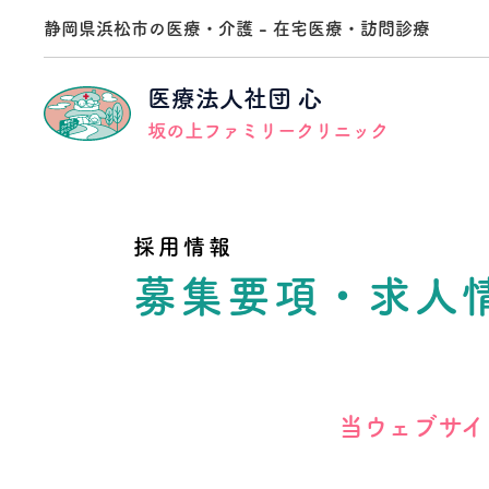
静岡県浜松市の医療・介護 - 在宅医療・訪問診療
医療法人社団 心
坂の上ファミリークリニック
採用情報
訪問診療
医療法人社団心 事業本部
法人理念
採用メッセージ
募集要項・求人
訪問看護
坂の上在宅医療支援医院
法人沿革
募集要項
クロストーク
通所リハビリ
地域貢献事業
訪問診療医編
訪問リハビリテーション事業所
当ウェブサイ
クロストーク
相談員編
介護老人保健施設
坂の上ガーデン幸