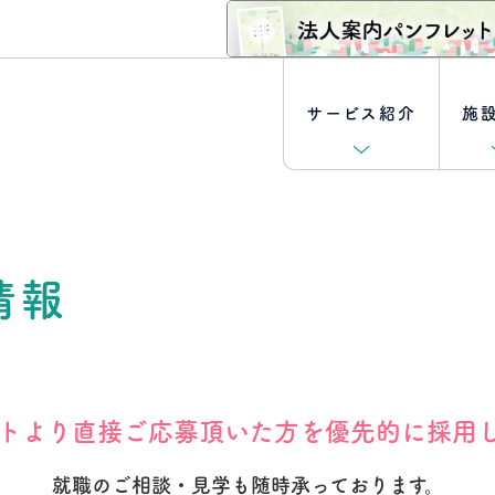
サービス紹介
施
外来診療
坂の上ファミリークリニック
理事長ご挨拶
[キャリア採用特集] 医師
情報
訪問介護・訪問入浴
坂の上訪問看護ステーションあずきもち
取り組み
[新卒採用特集]
クロストーク
介護付き有料老人ホーム
ボランティア募集
介護士編
坂の上訪問リハビリテーション曳馬野
- 坂の上ガーデン幸
トより直接ご応募頂いた方を優先的に採用
クロストーク
ケアマネジャー編
ショートステイ
坂の上メディガーデン半田山
就職のご相談・見学も随時承っております。