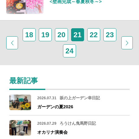
<壁画完成～春夏秋冬～>
18
19
20
21
22
23
24
最新記事
坂の上ガーデン幸日記
2026.07.31
ガーデンの夏2026
ろうけん曳馬野日記
2026.07.29
オカリナ演奏会