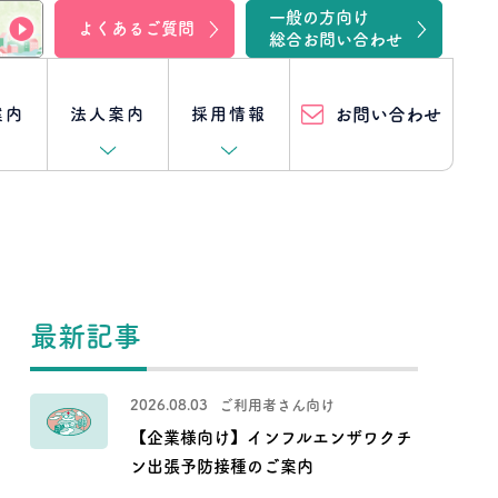
一般の方向け
よくあるご質問
総合お問い合わせ
案内
法人案内
採用情報
お問い合わせ
入院
坂の上ファミリークリニック湖西
事業所一覧
[キャリア採用特集] 他の職種
訪問リハビリ
坂の上在宅けあ幸
スタッフ紹介
クロストーク一覧
最新記事
（訪問介護・訪問入浴）
クロストーク
住宅型有料老人ホーム
訪問看護体験
リハビリ職編
2026.08.03
ご利用者さん向け
坂の上在宅リハビリセンター
- 坂の上メディガーデン半田山
【企業様向け】インフルエンザワクチ
クロストーク
事務職員編
ン出張予防接種のご案内
居宅介護支援
坂の上ろうけん曳馬野