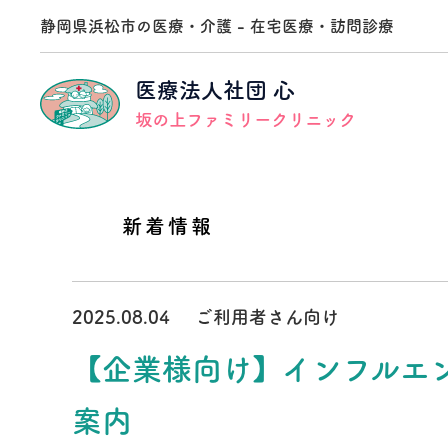
静岡県浜松市の医療・介護 - 在宅医療・訪問診療
医療法人社団 心
坂の上ファミリークリニック
新着情報
訪問診療
医療法人社団心 事業本部
法人理念
採用メッセージ
訪問看護
坂の上在宅医療支援医院
法人沿革
募集要項
2025.08.04
ご利用者さん向け
クロストーク
通所リハビリ
地域貢献事業
訪問診療医編
【企業様向け】インフルエ
訪問リハビリテーション事業所
クロストーク
相談員編
案内
介護老人保健施設
坂の上ガーデン幸