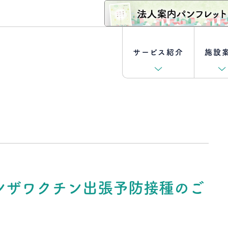
サービス紹介
施設
外来診療
坂の上ファミリークリニック
理事長ご挨拶
[キャリア採用特集] 医師
訪問介護・訪問入浴
坂の上訪問看護ステーションあずきもち
取り組み
[新卒採用特集]
クロストーク
介護付き有料老人ホーム
ボランティア募集
介護士編
ンザワクチン出張予防接種のご
坂の上訪問リハビリテーション曳馬野
- 坂の上ガーデン幸
クロストーク
ケアマネジャー編
ショートステイ
坂の上メディガーデン半田山